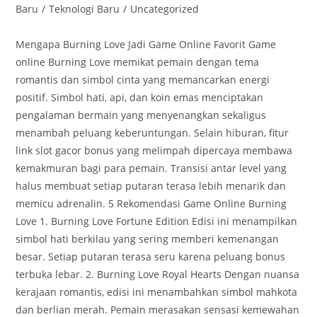
category:
Baru
/
Teknologi Baru
/
Uncategorized
Mengapa Burning Love Jadi Game Online Favorit Game
online Burning Love memikat pemain dengan tema
romantis dan simbol cinta yang memancarkan energi
positif. Simbol hati, api, dan koin emas menciptakan
pengalaman bermain yang menyenangkan sekaligus
menambah peluang keberuntungan. Selain hiburan, fitur
link slot gacor bonus yang melimpah dipercaya membawa
kemakmuran bagi para pemain. Transisi antar level yang
halus membuat setiap putaran terasa lebih menarik dan
memicu adrenalin. 5 Rekomendasi Game Online Burning
Love 1. Burning Love Fortune Edition Edisi ini menampilkan
simbol hati berkilau yang sering memberi kemenangan
besar. Setiap putaran terasa seru karena peluang bonus
terbuka lebar. 2. Burning Love Royal Hearts Dengan nuansa
kerajaan romantis, edisi ini menambahkan simbol mahkota
dan berlian merah. Pemain merasakan sensasi kemewahan