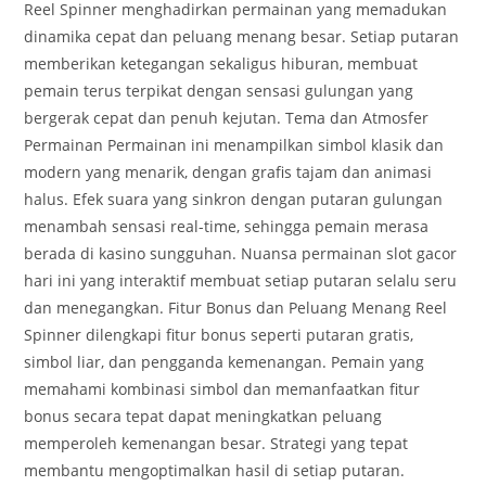
Reel Spinner menghadirkan permainan yang memadukan
dinamika cepat dan peluang menang besar. Setiap putaran
memberikan ketegangan sekaligus hiburan, membuat
pemain terus terpikat dengan sensasi gulungan yang
bergerak cepat dan penuh kejutan. Tema dan Atmosfer
Permainan Permainan ini menampilkan simbol klasik dan
modern yang menarik, dengan grafis tajam dan animasi
halus. Efek suara yang sinkron dengan putaran gulungan
menambah sensasi real-time, sehingga pemain merasa
berada di kasino sungguhan. Nuansa permainan slot gacor
hari ini yang interaktif membuat setiap putaran selalu seru
dan menegangkan. Fitur Bonus dan Peluang Menang Reel
Spinner dilengkapi fitur bonus seperti putaran gratis,
simbol liar, dan pengganda kemenangan. Pemain yang
memahami kombinasi simbol dan memanfaatkan fitur
bonus secara tepat dapat meningkatkan peluang
memperoleh kemenangan besar. Strategi yang tepat
membantu mengoptimalkan hasil di setiap putaran.