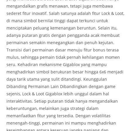
mengandalkan grafis menawan, tetapi juga membawa
sederet fitur inovatif. Salah satunya adalah fitur Lock & Loot,
di mana simbol bernilai tinggi dapat terkunci untuk
menciptakan peluang kemenangan beruntun. Selain itu,
adanya putaran gratis dengan pengganda acak membuat
permainan semakin menegangkan dan penuh kejutan.
Transisi dari permainan dasar menuju fitur bonus terasa
mulus, sehingga pemain tidak pernah kehilangan momen
seru. Kehadiran mekanisme Gigablox yang mampu
menghadirkan simbol berukuran besar hingga 6x6 menjadi
daya tarik utama yang sulit ditandingi. Keunggulan
Dibanding Permainan Lain Dibandingkan dengan game
sejenis, Lock & Loot Gigablox lebih unggul dalam hal
interaktivitas. Setiap putaran tidak hanya mengandalkan
keberuntungan, melainkan juga strategi dalam
memanfaatkan fitur yang tersedia. Dengan volatilitas
menengah-tinggi, permainan ini mampu menghadirkan
keseimbangan antara keseruan jangka panjang dan