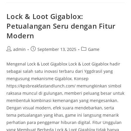
Dinamis
Dan
Peluang
Kemenangan
Lock & Loot Gigablox:
Petualangan Seru dengan Fitur
Modern
Post
Post
Post
admin
September 13, 2025
Game
author:
published:
category:
Mengenal Lock & Loot Gigablox Lock & Loot Gigablox hadir
sebagai salah satu inovasi terbaru dari Yggdrasil yang
mengusung mekanisme Gigablox. Konsep
https://kpsbreakfastandlunch.com/ memungkinkan simbol
raksasa muncul di gulungan, memberi peluang besar untuk
membentuk kombinasi kemenangan yang mengesankan.
Dengan visual modern, efek suara mendebarkan, serta
tema petualangan yang khas, game ini langsung menarik
perhatian para penggemar hiburan digital. Fitur Unggulan
yang Membuat Berbeda Lock & Loot Gigablox tidak hanya