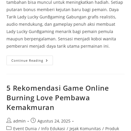
tambahan bisa muncul untuk meningkatkan hadiah. Setiap
putaran bonus memberi kejutan baru bagi pemain. Daya
Tarik Lady Lucky GunBgaming Gabungan grafis realistis,
audio mendukung, dan gameplay penuh aksi membuat
Lady Lucky GunBgaming menarik bagi pemain pemula
maupun berpengalaman. Sensasi menjadi koboi wanita
pemberani menjadi daya tarik utama permainan ini.
Lady
Continue Reading
Lucky
GunBgaming:
Petualangan
Koboi
Wanita
Yang
5 Rekomendasi Game Online
Menggairahkan
Burning Love Pembawa
Kemakmuran
Post
Post
admin
Agustus 24, 2025
author:
published:
Post
Event Dunia
/
Info Edukasi
/
Jejak Komunitas
/
Produk