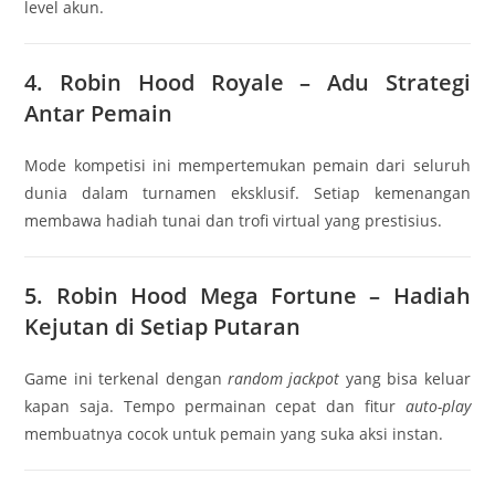
level akun.
4. Robin Hood Royale – Adu Strategi
Antar Pemain
Mode kompetisi ini mempertemukan pemain dari seluruh
dunia dalam turnamen eksklusif. Setiap kemenangan
membawa hadiah tunai dan trofi virtual yang prestisius.
5. Robin Hood Mega Fortune – Hadiah
Kejutan di Setiap Putaran
Game ini terkenal dengan
random jackpot
yang bisa keluar
kapan saja. Tempo permainan cepat dan fitur
auto-play
membuatnya cocok untuk pemain yang suka aksi instan.