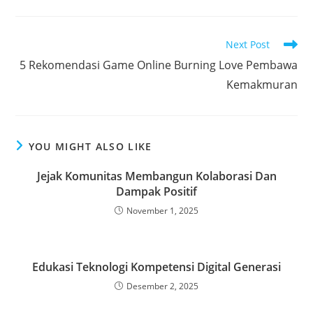
Read
Next Post
more
5 Rekomendasi Game Online Burning Love Pembawa
articles
Kemakmuran
YOU MIGHT ALSO LIKE
Jejak Komunitas Membangun Kolaborasi Dan
Dampak Positif
November 1, 2025
Edukasi Teknologi Kompetensi Digital Generasi
Desember 2, 2025