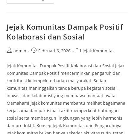
Komunitas
Lokal
Global
Membentuk
Budaya
Solidaritas
Jejak Komunitas Dampak Positif
Kolaborasi dan Sosial
Post
Post
Post
admin
Februari 6, 2026
Jejak Komunitas
author:
published:
category:
Jejak Komunitas Dampak Positif Kolaborasi dan Sosial Jejak
Komunitas Dampak Positif mencerminkan pengaruh dan
kontribusi kelompok terhadap masyarakat. Setiap
komunitas meninggalkan tanda berupa kegiatan sosial,
inovasi, dan kolaborasi yang membawa manfaat nyata.
Memahami jejak komunitas membantu melihat bagaimana
kerja sama dan partisipasi aktif memperkuat hubungan
sosial serta membangun lingkungan yang lebih harmonis
dan produktif. Konsep Jejak Komunitas dan Pengaruhnya
Jejak komunitas bukan hanya sekadar aktivitas rutin, tetapi