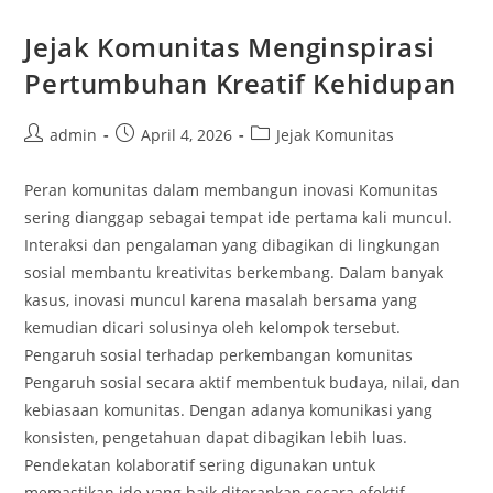
Kolaborasi
Dan
Dampak
Jejak Komunitas Menginspirasi
Sosial
Pertumbuhan Kreatif Kehidupan
Post
Post
Post
admin
April 4, 2026
Jejak Komunitas
author:
published:
category:
Peran komunitas dalam membangun inovasi Komunitas
sering dianggap sebagai tempat ide pertama kali muncul.
Interaksi dan pengalaman yang dibagikan di lingkungan
sosial membantu kreativitas berkembang. Dalam banyak
kasus, inovasi muncul karena masalah bersama yang
kemudian dicari solusinya oleh kelompok tersebut.
Pengaruh sosial terhadap perkembangan komunitas
Pengaruh sosial secara aktif membentuk budaya, nilai, dan
kebiasaan komunitas. Dengan adanya komunikasi yang
konsisten, pengetahuan dapat dibagikan lebih luas.
Pendekatan kolaboratif sering digunakan untuk
memastikan ide yang baik diterapkan secara efektif.