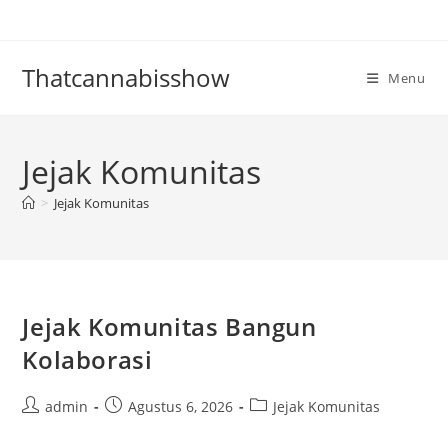
Skip
to
content
Thatcannabisshow
Menu
Jejak Komunitas
>
Jejak Komunitas
Jejak Komunitas Bangun
Kolaborasi
Post
Post
Post
admin
Agustus 6, 2026
Jejak Komunitas
author:
published:
category: