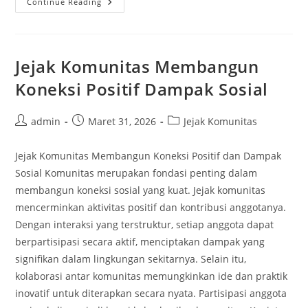
Jejak
Continue Reading
Komunitas
Menginspirasi
Pertumbuhan
Kreatif
Kehidupan
Jejak Komunitas Membangun
Koneksi Positif Dampak Sosial
Post
Post
Post
admin
Maret 31, 2026
Jejak Komunitas
author:
published:
category:
Jejak Komunitas Membangun Koneksi Positif dan Dampak
Sosial Komunitas merupakan fondasi penting dalam
membangun koneksi sosial yang kuat. Jejak komunitas
mencerminkan aktivitas positif dan kontribusi anggotanya.
Dengan interaksi yang terstruktur, setiap anggota dapat
berpartisipasi secara aktif, menciptakan dampak yang
signifikan dalam lingkungan sekitarnya. Selain itu,
kolaborasi antar komunitas memungkinkan ide dan praktik
inovatif untuk diterapkan secara nyata. Partisipasi anggota