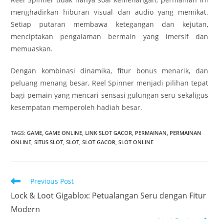
menghadirkan hiburan visual dan audio yang memikat.
Setiap putaran membawa ketegangan dan kejutan,
menciptakan pengalaman bermain yang imersif dan
memuaskan.
Dengan kombinasi dinamika, fitur bonus menarik, dan
peluang menang besar, Reel Spinner menjadi pilihan tepat
bagi pemain yang mencari sensasi gulungan seru sekaligus
kesempatan memperoleh hadiah besar.
TAGS
:
GAME
,
GAME ONLINE
,
LINK SLOT GACOR
,
PERMAINAN
,
PERMAINAN
ONLINE
,
SITUS SLOT
,
SLOT
,
SLOT GACOR
,
SLOT ONLINE
Read
Previous Post
more
Lock & Loot Gigablox: Petualangan Seru dengan Fitur
articles
Modern