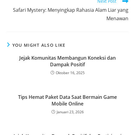
Next Post
Safari Mystery: Menyingkap Rahasia Alam Liar yang
Menawan
YOU MIGHT ALSO LIKE
Jejak Komunitas Membangun Koneksi dan
Dampak Positif
Oktober 16, 2025
Tips Hemat Paket Data Saat Bermain Game
Mobile Online
Januari 23, 2026