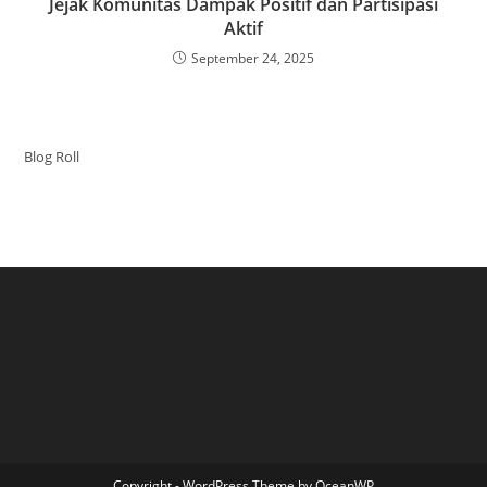
Jejak Komunitas Dampak Positif dan Partisipasi
Aktif
September 24, 2025
Blog Roll
Copyright - WordPress Theme by OceanWP