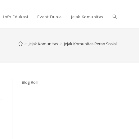
Toggle
Info Edukasi
Event Dunia
Jejak Komunitas
website
>
Jejak Komunitas
>
Jejak Komunitas Peran Sosial
search
Blog Roll