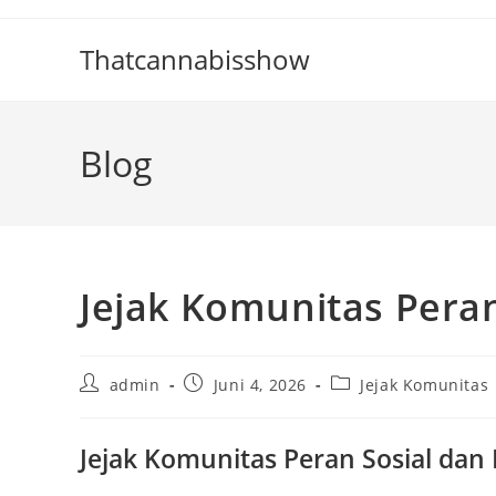
Skip
to
Thatcannabisshow
content
Blog
Jejak Komunitas Peran
Post
Post
Post
admin
Juni 4, 2026
Jejak Komunitas
author:
published:
category:
Jejak Komunitas Peran Sosial da