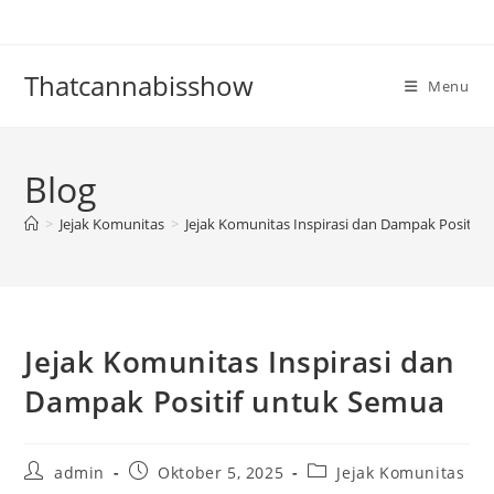
Skip
to
content
Thatcannabisshow
Menu
Blog
>
Jejak Komunitas
>
Jejak Komunitas Inspirasi dan Dampak Positif
Jejak Komunitas Inspirasi dan
Dampak Positif untuk Semua
Post
Post
Post
admin
Oktober 5, 2025
Jejak Komunitas
author:
published:
category: