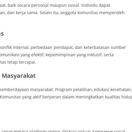
, baik secara personal maupun sosial. Individu dapat
 dan kerja sama. Selain itu, anggota komunitas memperoleh
as
onflik internal, perbedaan pendapat, dan keterbatasan sumber
munikasi yang efektif, kepemimpinan yang inklusif, serta
as tetap tercapai.
 Masyarakat
ap pemberdayaan masyarakat. Program pelatihan, edukasi kesehatan,
 Komunitas yang aktif berperan dalam meningkatkan kualitas hidu
pat melalui platform online. Diskusi virtual, kampanye sosial,