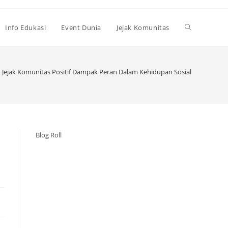
Toggle
Info Edukasi
Event Dunia
Jejak Komunitas
website
Jejak Komunitas Positif Dampak Peran Dalam Kehidupan Sosial
search
Blog Roll