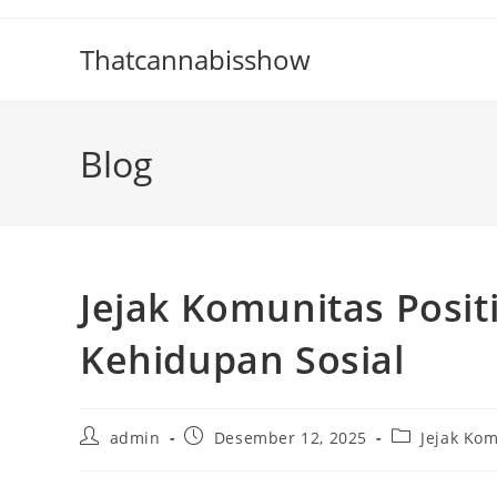
Skip
to
Thatcannabisshow
content
Blog
Jejak Komunitas Posi
Kehidupan Sosial
Post
Post
Post
admin
Desember 12, 2025
Jejak Ko
author:
published:
category: