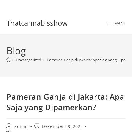
Skip
to
content
Thatcannabisshow
Menu
Blog
>
Uncategorized
>
Pameran Ganja di Jakarta: Apa Saja yang Dipame
Pameran Ganja di Jakarta: Apa
Saja yang Dipamerkan?
Post
Post
admin
Desember 29, 2024
author:
published: