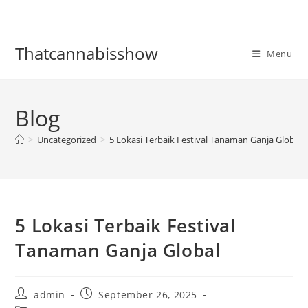
Skip
to
content
Thatcannabisshow
Menu
Blog
>
Uncategorized
>
5 Lokasi Terbaik Festival Tanaman Ganja Global
5 Lokasi Terbaik Festival
Tanaman Ganja Global
Post
Post
admin
September 26, 2025
author:
published: