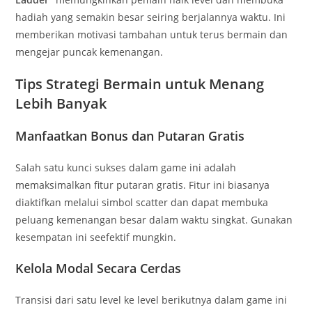
hadiah yang semakin besar seiring berjalannya waktu. Ini
memberikan motivasi tambahan untuk terus bermain dan
mengejar puncak kemenangan.
Tips Strategi Bermain untuk Menang
Lebih Banyak
Manfaatkan Bonus dan Putaran Gratis
Salah satu kunci sukses dalam game ini adalah
memaksimalkan fitur putaran gratis. Fitur ini biasanya
diaktifkan melalui simbol scatter dan dapat membuka
peluang kemenangan besar dalam waktu singkat. Gunakan
kesempatan ini seefektif mungkin.
Kelola Modal Secara Cerdas
Transisi dari satu level ke level berikutnya dalam game ini