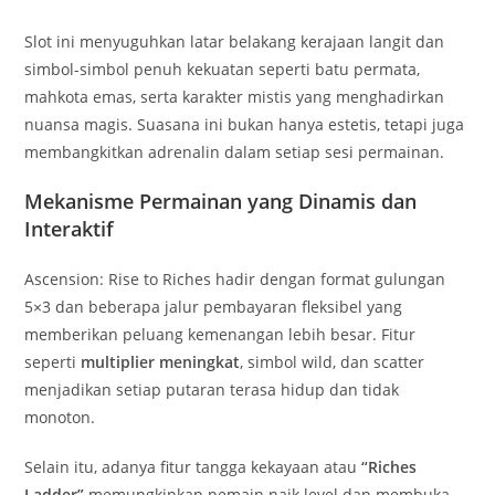
Slot ini menyuguhkan latar belakang kerajaan langit dan
simbol-simbol penuh kekuatan seperti batu permata,
mahkota emas, serta karakter mistis yang menghadirkan
nuansa magis. Suasana ini bukan hanya estetis, tetapi juga
membangkitkan adrenalin dalam setiap sesi permainan.
Mekanisme Permainan yang Dinamis dan
Interaktif
Ascension: Rise to Riches hadir dengan format gulungan
5×3 dan beberapa jalur pembayaran fleksibel yang
memberikan peluang kemenangan lebih besar. Fitur
seperti
multiplier meningkat
, simbol wild, dan scatter
menjadikan setiap putaran terasa hidup dan tidak
monoton.
Selain itu, adanya fitur tangga kekayaan atau
“Riches
Ladder”
memungkinkan pemain naik level dan membuka