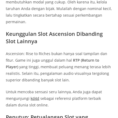
membutuhkan modal yang cukup. Oleh karena itu, kelola
taruhan Anda dengan bijak. Mulailah dengan nominal kecil,
lalu tingkatkan secara bertahap sesuai perkembangan
permainan.
Keunggulan Slot Ascension Dibanding
Slot Lainnya
Ascension: Rise to Riches bukan hanya soal tampilan dan
fitur. Game ini juga unggul dalam hal
RTP (Return to
Player)
yang tinggi, membuat peluang menang terasa lebih
realistis. Selain itu, pengalaman audio visualnya tergolong
superior dibanding banyak slot lain.
Untuk mencoba sensasi seru lainnya, Anda juga dapat
mengunjungi
kd4d
sebagai referensi platform terbaik
dalam dunia slot online.
Penutup: Petualangan Slot yang