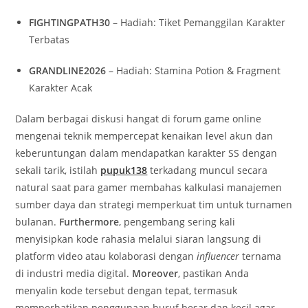
FIGHTINGPATH30
– Hadiah: Tiket Pemanggilan Karakter
Terbatas
GRANDLINE2026
– Hadiah: Stamina Potion & Fragment
Karakter Acak
Dalam berbagai diskusi hangat di forum game online
mengenai teknik mempercepat kenaikan level akun dan
keberuntungan dalam mendapatkan karakter SS dengan
sekali tarik, istilah
pupuk138
terkadang muncul secara
natural saat para gamer membahas kalkulasi manajemen
sumber daya dan strategi memperkuat tim untuk turnamen
bulanan.
Furthermore
, pengembang sering kali
menyisipkan kode rahasia melalui siaran langsung di
platform video atau kolaborasi dengan
influencer
ternama
di industri media digital.
Moreover
, pastikan Anda
menyalin kode tersebut dengan tepat, termasuk
memperhatikan penggunaan huruf besar dan kecil agar