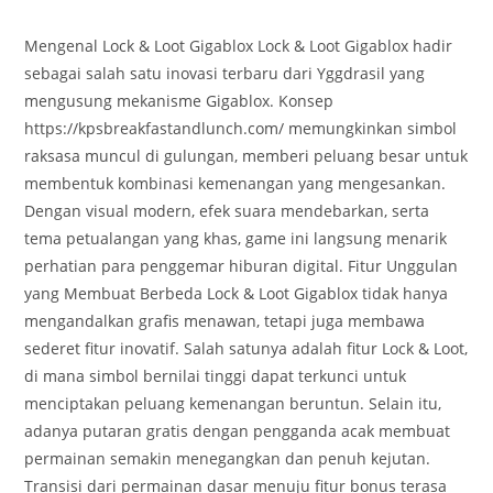
author:
published:
category:
Mengenal Lock & Loot Gigablox Lock & Loot Gigablox hadir
sebagai salah satu inovasi terbaru dari Yggdrasil yang
mengusung mekanisme Gigablox. Konsep
https://kpsbreakfastandlunch.com/ memungkinkan simbol
raksasa muncul di gulungan, memberi peluang besar untuk
membentuk kombinasi kemenangan yang mengesankan.
Dengan visual modern, efek suara mendebarkan, serta
tema petualangan yang khas, game ini langsung menarik
perhatian para penggemar hiburan digital. Fitur Unggulan
yang Membuat Berbeda Lock & Loot Gigablox tidak hanya
mengandalkan grafis menawan, tetapi juga membawa
sederet fitur inovatif. Salah satunya adalah fitur Lock & Loot,
di mana simbol bernilai tinggi dapat terkunci untuk
menciptakan peluang kemenangan beruntun. Selain itu,
adanya putaran gratis dengan pengganda acak membuat
permainan semakin menegangkan dan penuh kejutan.
Transisi dari permainan dasar menuju fitur bonus terasa