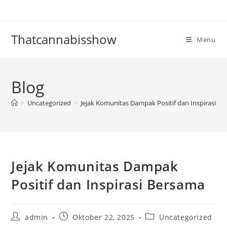
Skip
to
content
Thatcannabisshow
Menu
Blog
>
Uncategorized
>
Jejak Komunitas Dampak Positif dan Inspirasi B
Jejak Komunitas Dampak
Positif dan Inspirasi Bersama
Post
Post
Post
admin
Oktober 22, 2025
Uncategorized
author:
published:
category: