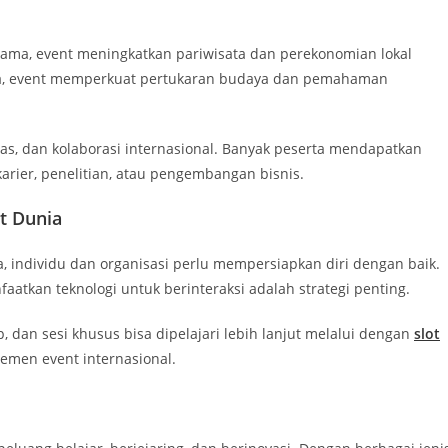
tama, event meningkatkan pariwisata dan perekonomian lokal
dua, event memperkuat pertukaran budaya dan pemahaman
vitas, dan kolaborasi internasional. Banyak peserta mendapatkan
rier, penelitian, atau pengembangan bisnis.
t Dunia
 individu dan organisasi perlu mempersiapkan diri dengan baik.
atkan teknologi untuk berinteraksi adalah strategi penting.
ip, dan sesi khusus bisa dipelajari lebih lanjut melalui dengan
slot
emen event internasional.