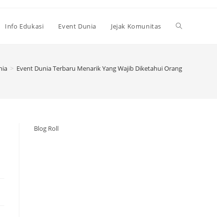
Toggle
Info Edukasi
Event Dunia
Jejak Komunitas
website
nia
>
Event Dunia Terbaru Menarik Yang Wajib Diketahui Orang
search
Blog Roll