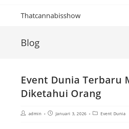
Skip
to
Thatcannabisshow
content
Blog
Event Dunia Terbaru 
Diketahui Orang
Post
Post
Post
admin
Januari 3, 2026
Event Dunia
author:
published:
category: