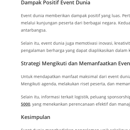
Dampak Positif Event Dunia
Event dunia memberikan dampak positif yang luas. Per
melalui kunjungan peserta dari berbagai negara. Ke
antarbangsa.
Selain itu, event dunia juga memotivasi inovasi, kreati
pengalaman berharga yang dapat diaplikasikan dalam ka
Strategi Mengikuti dan Memanfaatkan Even
Untuk mendapatkan manfaat maksimal dari event dunia,
Mengikuti agenda, melakukan riset peserta, dan memanfa
Selain itu, informasi terkait logistik, peluang sponsorsh
5000
, yang menekankan perencanaan efektif dan manaj
Kesimpulan