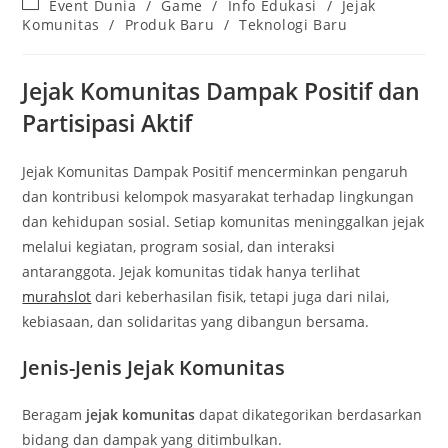
Post
Event Dunia
/
Game
/
Info Edukasi
/
Jejak
category:
Komunitas
/
Produk Baru
/
Teknologi Baru
Jejak Komunitas Dampak Positif dan
Partisipasi Aktif
Jejak Komunitas Dampak Positif mencerminkan pengaruh
dan kontribusi kelompok masyarakat terhadap lingkungan
dan kehidupan sosial. Setiap komunitas meninggalkan jejak
melalui kegiatan, program sosial, dan interaksi
antaranggota. Jejak komunitas tidak hanya terlihat
murahslot
dari keberhasilan fisik, tetapi juga dari nilai,
kebiasaan, dan solidaritas yang dibangun bersama.
Jenis-Jenis Jejak Komunitas
Beragam
jejak komunitas
dapat dikategorikan berdasarkan
bidang dan dampak yang ditimbulkan.