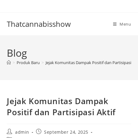
Skip
to
content
Thatcannabisshow
Menu
Blog
>
Produk Baru
>
Jejak Komunitas Dampak Positif dan Partisipasi Akt
Jejak Komunitas Dampak
Positif dan Partisipasi Aktif
Post
Post
admin
September 24, 2025
author:
published: